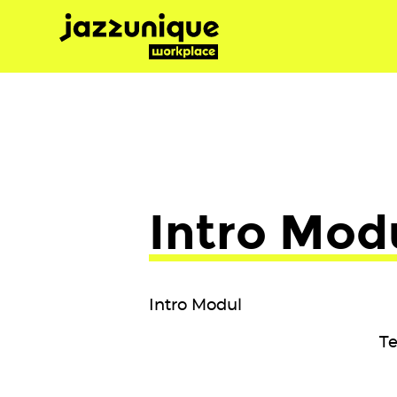
Skip
to
content
Intro Mod
Intro Modul
Te