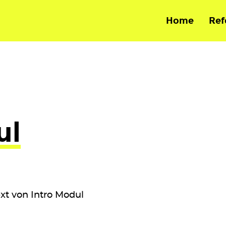
Home
Ref
Home
ul
Referenzen
Leistungsspektrum
xt von Intro Modul
Kontakt